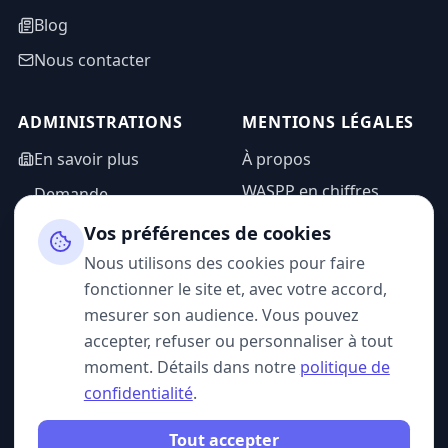
Blog
Nous contacter
ADMINISTRATIONS
MENTIONS LÉGALES
En savoir plus
À propos
WASPP en chiffres
Demande
d'information
Mentions légales
Vos préférences de cookies
Espace admin
Politique de
Nous utilisons des cookies pour faire
confidentialité
fonctionner le site et, avec votre accord,
CGU
mesurer son audience. Vous pouvez
accepter, refuser ou personnaliser à tout
moment. Détails dans notre
politique de
confidentialité
.
SUIVEZ-NOUS
Tout accepter