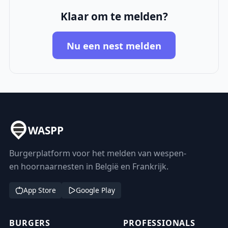
Klaar om te melden?
Nu een nest melden
WASPP
Burgerplatform voor het melden van wespen-
en hoornaarnesten in België en Frankrijk.
App Store
Google Play
BURGERS
PROFESSIONALS