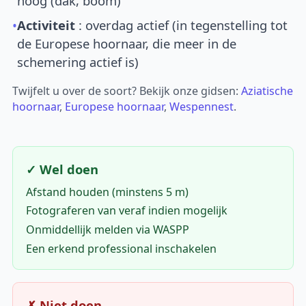
hoog (dak, boom)
•
Activiteit
: overdag actief (in tegenstelling tot
de Europese hoornaar, die meer in de
schemering actief is)
Twijfelt u over de soort? Bekijk onze gidsen:
Aziatische
hoornaar
,
Europese hoornaar
,
Wespennest
.
✓ Wel doen
Afstand houden (minstens 5 m)
Fotograferen van veraf indien mogelijk
Onmiddellijk melden via WASPP
Een erkend professional inschakelen
✗ Niet doen