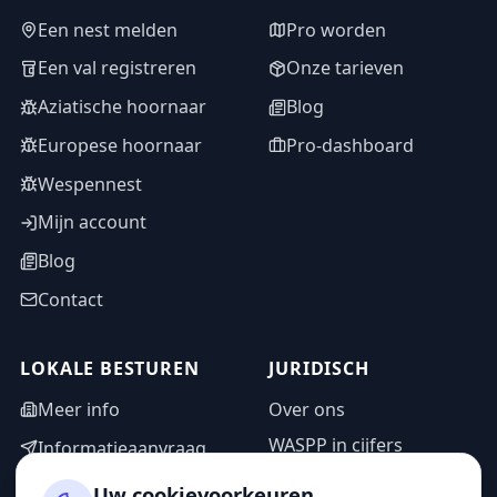
Een nest melden
Pro worden
Een val registreren
Onze tarieven
Aziatische hoornaar
Blog
Europese hoornaar
Pro-dashboard
Wespennest
Mijn account
Blog
Contact
LOKALE BESTUREN
JURIDISCH
Meer info
Over ons
WASPP in cijfers
Informatieaanvraag
Wettelijke vermeldingen
Adminzone
Uw cookievoorkeuren