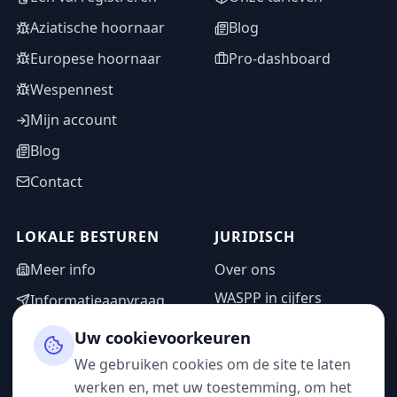
Aziatische hoornaar
Blog
Europese hoornaar
Pro-dashboard
Wespennest
Mijn account
Blog
Contact
LOKALE BESTUREN
JURIDISCH
Meer info
Over ons
WASPP in cijfers
Informatieaanvraag
Wettelijke vermeldingen
Adminzone
Uw cookievoorkeuren
Privacybeleid
We gebruiken cookies om de site te laten
Gebruiksvoorwaarden
werken en, met uw toestemming, om het