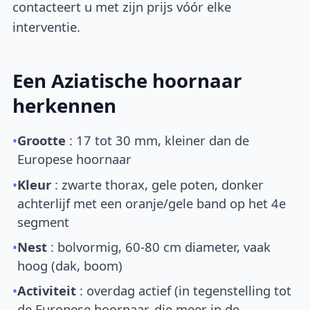
contacteert u met zijn prijs vóór elke
interventie.
Een Aziatische hoornaar
herkennen
•
Grootte
: 17 tot 30 mm, kleiner dan de
Europese hoornaar
•
Kleur
: zwarte thorax, gele poten, donker
achterlijf met een oranje/gele band op het 4e
segment
•
Nest
: bolvormig, 60-80 cm diameter, vaak
hoog (dak, boom)
•
Activiteit
: overdag actief (in tegenstelling tot
de Europese hoornaar, die meer in de