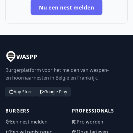
Nu een nest melden
WASPP
Burgerplatform voor het melden van wespen-
en hoornaarnesten in België en Frankrijk.
App Store
Google Play
BURGERS
PROFESSIONALS
Een nest melden
Pro worden
Een val registreren
Onze tarieven