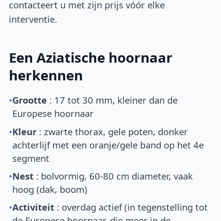
contacteert u met zijn prijs vóór elke
interventie.
Een Aziatische hoornaar
herkennen
•
Grootte
: 17 tot 30 mm, kleiner dan de
Europese hoornaar
•
Kleur
: zwarte thorax, gele poten, donker
achterlijf met een oranje/gele band op het 4e
segment
•
Nest
: bolvormig, 60-80 cm diameter, vaak
hoog (dak, boom)
•
Activiteit
: overdag actief (in tegenstelling tot
de Europese hoornaar, die meer in de