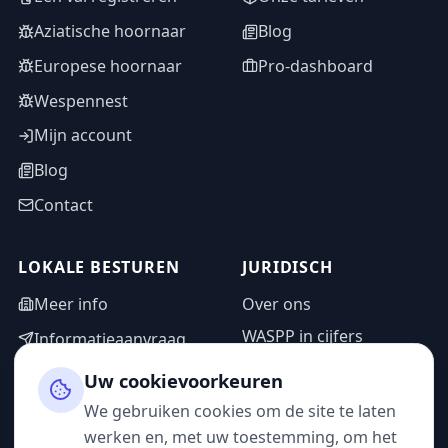
Aziatische hoornaar
Blog
Europese hoornaar
Pro-dashboard
Wespennest
Mijn account
Blog
Contact
LOKALE BESTUREN
JURIDISCH
Meer info
Over ons
WASPP in cijfers
Informatieaanvraag
Wettelijke vermeldingen
Adminzone
Uw cookievoorkeuren
Privacybeleid
We gebruiken cookies om de site te laten
Gebruiksvoorwaarden
werken en, met uw toestemming, om het