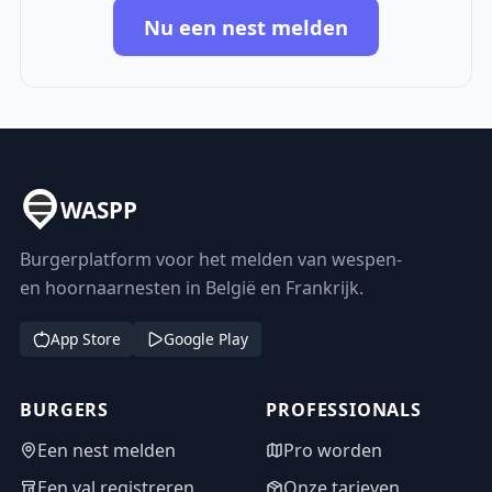
Nu een nest melden
WASPP
Burgerplatform voor het melden van wespen-
en hoornaarnesten in België en Frankrijk.
App Store
Google Play
BURGERS
PROFESSIONALS
Een nest melden
Pro worden
Een val registreren
Onze tarieven