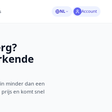
NL
Account
s
erg?
erkende
 in minder dan een
 prijs en komt snel