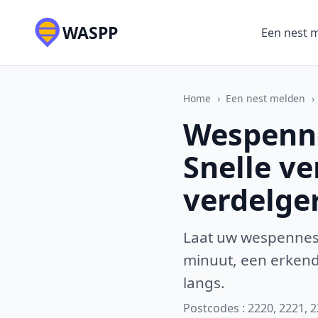
WASPP
Een nest 
Home
›
Een nest melden
›
Wespenne
Snelle v
verdelge
Laat uw wespennest
minuut, een erkende
langs.
Postcodes : 2220, 2221, 