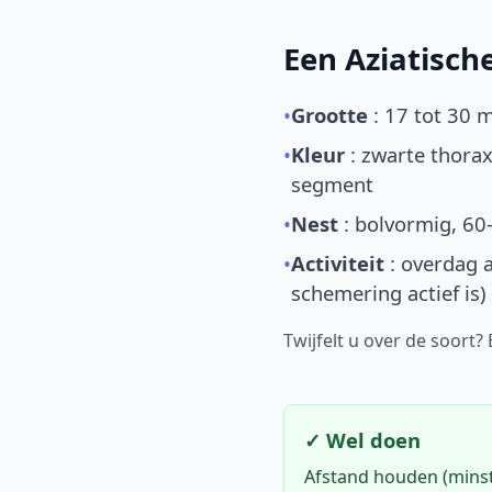
Een Aziatisc
•
Grootte
: 17 tot 30 
•
Kleur
: zwarte thorax
segment
•
Nest
: bolvormig, 60
•
Activiteit
: overdag a
schemering actief is)
Twijfelt u over de soort?
✓ Wel doen
Afstand houden (mins