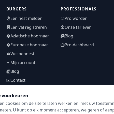
BURGERS
PROFESSIONALS
Een nest melden
Pro worden
Een val registreren
Onze tarieven
Aziatische hoornaar
Blog
Europese hoornaar
Pro-dashboard
Wespennest
Mijn account
Blog
Contact
evoorkeuren
en cookies om de site te laten werken en, met uw toestem
VOLG ONS
meten. U kunt op elk moment accepteren, weigeren of aanpa