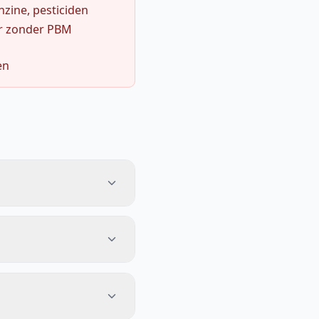
zine, pesticiden
r zonder PBM
en