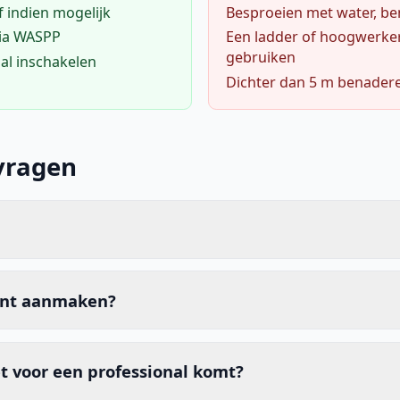
f indien mogelijk
Besproeien met water, ben
via WASPP
Een ladder of hoogwerke
gebruiken
al inschakelen
Dichter dan 5 m benader
vragen
unt aanmaken?
t voor een professional komt?