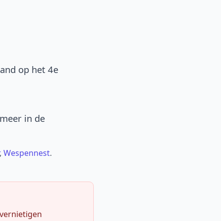
band op het 4e
 meer in de
,
Wespennest
.
 vernietigen