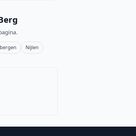
-Berg
pagina.
rbergen
Nijlen