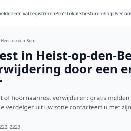
melden
Een val registreren
Pro's
Lokale besturen
Blog
Over on
Heist-op-den-Berg
st in Heist-op-den-B
erwijdering door een 
r
 of hoornaarnest verwijderen: gratis melden
 verdelger uit uw zone contacteert u met zijn
2222, 2223