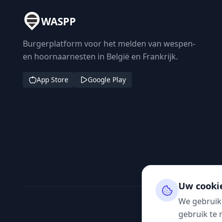
WASPP
Burgerplatform voor het melden van wespen-
en hoornaarnesten in België en Frankrijk.
App Store
Google Play
Uw cooki
We gebruik
gebruik te 