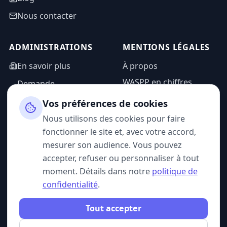
Nous contacter
ADMINISTRATIONS
MENTIONS LÉGALES
En savoir plus
À propos
WASPP en chiffres
Demande
d'information
Mentions légales
Vos préférences de cookies
Espace admin
Politique de
Nous utilisons des cookies pour faire
confidentialité
fonctionner le site et, avec votre accord,
CGU
mesurer son audience. Vous pouvez
accepter, refuser ou personnaliser à tout
moment. Détails dans notre
politique de
confidentialité
.
SUIVEZ-NOUS
Tout accepter