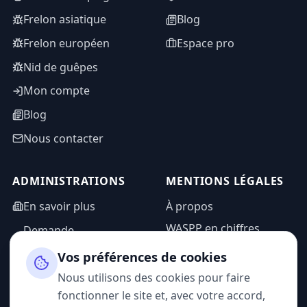
Frelon asiatique
Blog
Frelon européen
Espace pro
Nid de guêpes
Mon compte
Blog
Nous contacter
ADMINISTRATIONS
MENTIONS LÉGALES
En savoir plus
À propos
WASPP en chiffres
Demande
d'information
Mentions légales
Vos préférences de cookies
Espace admin
Politique de
Nous utilisons des cookies pour faire
confidentialité
fonctionner le site et, avec votre accord,