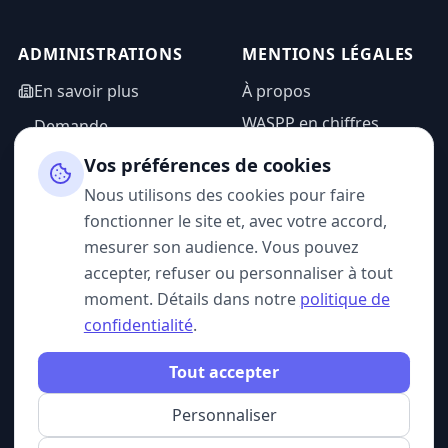
ADMINISTRATIONS
MENTIONS LÉGALES
En savoir plus
À propos
WASPP en chiffres
Demande
d'information
Mentions légales
Vos préférences de cookies
Espace admin
Politique de
Nous utilisons des cookies pour faire
confidentialité
fonctionner le site et, avec votre accord,
CGU
mesurer son audience. Vous pouvez
accepter, refuser ou personnaliser à tout
moment. Détails dans notre
politique de
confidentialité
.
SUIVEZ-NOUS
Tout accepter
Personnaliser
© 2026 WASPP. Tous droits réservés.