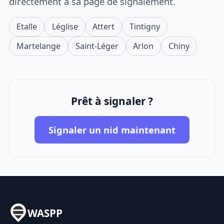
directement à sa page de signalement.
Etalle
Léglise
Attert
Tintigny
Martelange
Saint-Léger
Arlon
Chiny
Prêt à signaler ?
Signaler un nid maintenant
WASPP