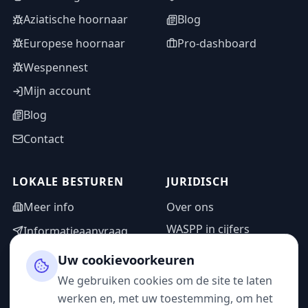
Aziatische hoornaar
Blog
Europese hoornaar
Pro-dashboard
Wespennest
Mijn account
Blog
Contact
LOKALE BESTUREN
JURIDISCH
Meer info
Over ons
WASPP in cijfers
Informatieaanvraag
Wettelijke vermeldingen
Adminzone
Uw cookievoorkeuren
Privacybeleid
We gebruiken cookies om de site te laten
Gebruiksvoorwaarden
werken en, met uw toestemming, om het