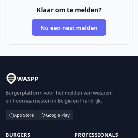
Klaar om te melden?
Nu een nest melden
WASPP
Burgerplatform voor het melden van wespen-
en hoornaarnesten in België en Frankrijk.
App Store
Google Play
BURGERS
PROFESSIONALS