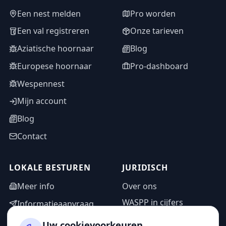
Een nest melden
Pro worden
Een val registreren
Onze tarieven
Aziatische hoornaar
Blog
Europese hoornaar
Pro-dashboard
Wespennest
Mijn account
Blog
Contact
LOKALE BESTUREN
JURIDISCH
Meer info
Over ons
WASPP in cijfers
Informatieaanvraag
Wettelijke vermeldingen
Adminzone
Uw cookievoorkeuren