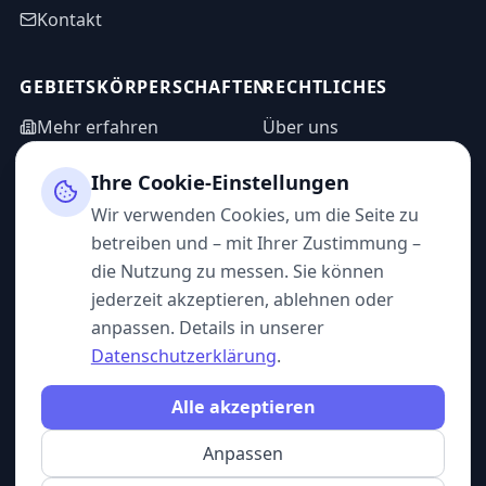
Kontakt
GEBIETSKÖRPERSCHAFTEN
RECHTLICHES
Mehr erfahren
Über uns
WASPP in Zahlen
Informationsanfrage
Ihre Cookie-Einstellungen
Impressum
Admin-Bereich
Wir verwenden Cookies, um die Seite zu
Datenschutz
betreiben und – mit Ihrer Zustimmung –
AGB
die Nutzung zu messen. Sie können
jederzeit akzeptieren, ablehnen oder
anpassen. Details in unserer
Datenschutzerklärung
.
FOLGEN SIE UNS
Alle akzeptieren
Anpassen
© 2026 WASPP. Alle Rechte vorbehalten.