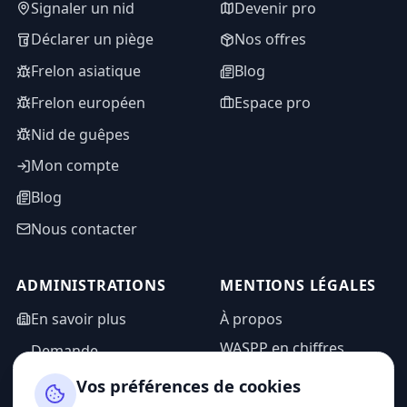
Signaler un nid
Devenir pro
Déclarer un piège
Nos offres
Frelon asiatique
Blog
Frelon européen
Espace pro
Nid de guêpes
Mon compte
Blog
Nous contacter
ADMINISTRATIONS
MENTIONS LÉGALES
En savoir plus
À propos
WASPP en chiffres
Demande
d'information
Mentions légales
Vos préférences de cookies
Espace admin
Politique de