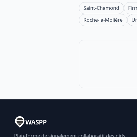
Saint-Chamond
Fir
Roche-la-Molière
U
WASPP
Plateforme de signalement collaboratif des nids