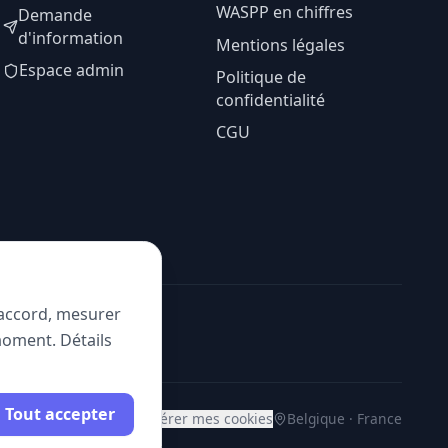
WASPP en chiffres
Demande
d'information
Mentions légales
Espace admin
Politique de
confidentialité
CGU
e accord, mesurer
moment. Détails
Tout accepter
Gérer mes cookies
Belgique · France