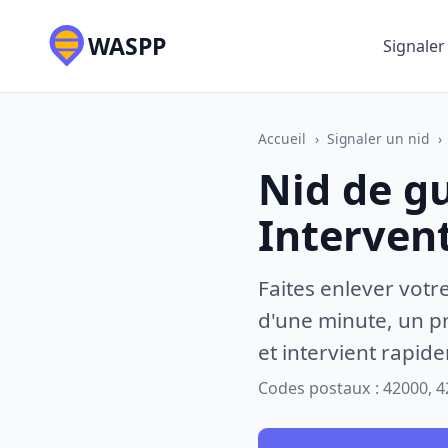
WASPP
Signaler
Accueil
›
Signaler un nid
›
Nid de gu
Interven
Faites enlever votr
d'une minute, un pr
et intervient rapid
Codes postaux : 42000, 4