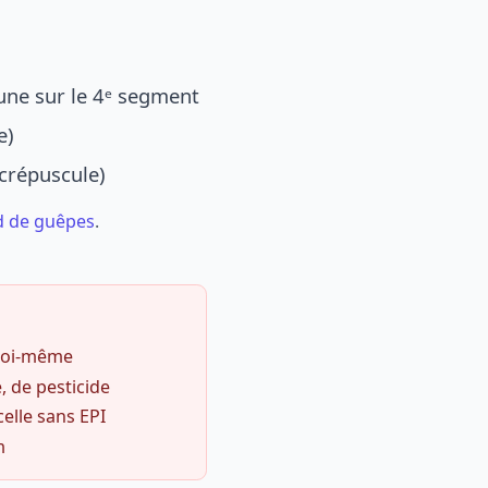
une sur le 4ᵉ segment
e)
 crépuscule)
d de guêpes
.
 soi-même
, de pesticide
celle sans EPI
m