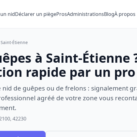
 un nid
Déclarer un piège
Pros
Administrations
Blog
À propos
Saint-Étienne
êpes à Saint-Étienne 
tion rapide par un pro
e nid de guêpes ou de frelons : signalement gr
ofessionnel agréé de votre zone vous recontac
ement.
2100, 42230