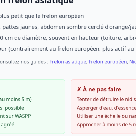
n frelon asiatique
lus petit que le frelon européen
r, pattes jaunes, abdomen sombre cerclé d'orange/ja
0 cm de diamètre, souvent en hauteur (toiture, arbr
jour (contrairement au frelon européen, plus actif au
Consultez nos guides :
Frelon asiatique
,
Frelon européen
,
Ni
✗ À ne pas faire
(au moins 5 m)
Tenter de détruire le nid
si possible
Asperger d'eau, d'essence
ent sur WASPP
Utiliser une échelle ou na
o agréé
Approcher à moins de 5 