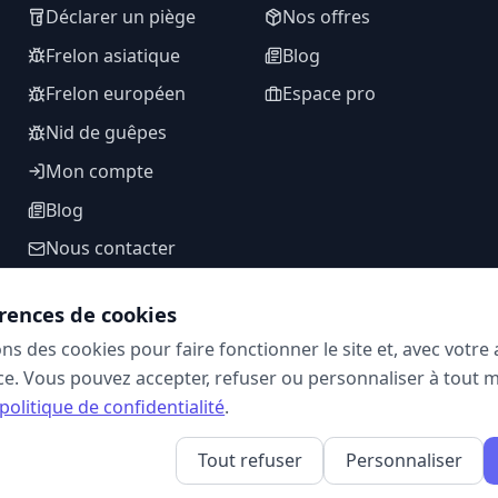
Déclarer un piège
Nos offres
Frelon asiatique
Blog
Frelon européen
Espace pro
Nid de guêpes
Mon compte
Blog
Nous contacter
rences de cookies
ons des cookies pour faire fonctionner le site et, avec votr
SUIVEZ-NOUS
e. Vous pouvez accepter, refuser ou personnaliser à tout 
politique de confidentialité
.
Tout refuser
Personnaliser