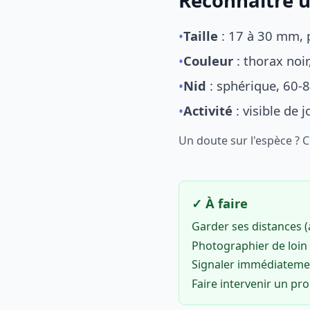
Reconnaître u
•
Taille
: 17 à 30 mm, p
•
Couleur
: thorax noi
•
Nid
: sphérique, 60-8
•
Activité
: visible de 
Un doute sur l'espèce ? 
✓ À faire
Garder ses distances 
Photographier de loin 
Signaler immédiatem
Faire intervenir un pr