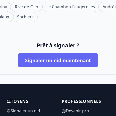
miny
Rive-de-Gier
Le Chambon-Feugerolles
André
nieux
Sorbiers
Prêt à signaler ?
Signaler un nid maintenant
CITOYENS
PROFESSIONNELS
Signaler un nid
Devenir pro