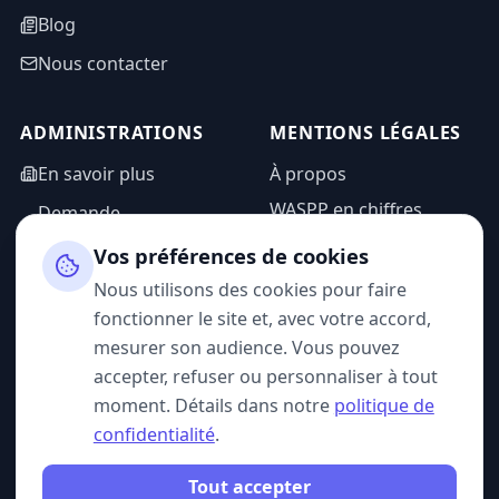
Blog
Nous contacter
ADMINISTRATIONS
MENTIONS LÉGALES
En savoir plus
À propos
WASPP en chiffres
Demande
d'information
Mentions légales
Vos préférences de cookies
Espace admin
Politique de
Nous utilisons des cookies pour faire
confidentialité
fonctionner le site et, avec votre accord,
CGU
mesurer son audience. Vous pouvez
accepter, refuser ou personnaliser à tout
moment. Détails dans notre
politique de
confidentialité
.
SUIVEZ-NOUS
Tout accepter