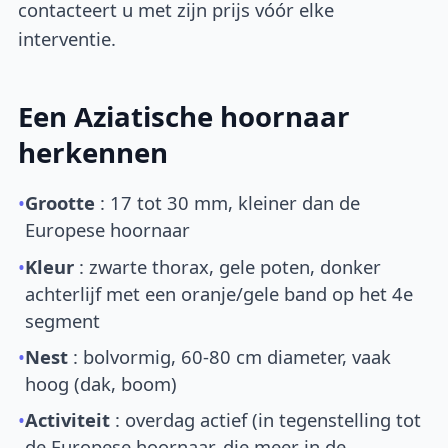
contacteert u met zijn prijs vóór elke
interventie.
Een Aziatische hoornaar
herkennen
•
Grootte
: 17 tot 30 mm, kleiner dan de
Europese hoornaar
•
Kleur
: zwarte thorax, gele poten, donker
achterlijf met een oranje/gele band op het 4e
segment
•
Nest
: bolvormig, 60-80 cm diameter, vaak
hoog (dak, boom)
•
Activiteit
: overdag actief (in tegenstelling tot
de Europese hoornaar, die meer in de