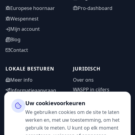
Europese hoornaar
Pro-dashboard
Wespennest
Mijn account
Blog
Contact
LOKALE BESTUREN
JURIDISCH
Meer info
Over ons
WASPP in cijfers
Informatieaanvraag
Wettelijke vermeldingen
Adminzone
Uw cookievoorkeuren
Privacybeleid
We gebruiken cookies om de site te laten
Gebruiksvoorwaarden
werken en, met uw toestemming, om het
gebruik te meten. U kunt op elk moment