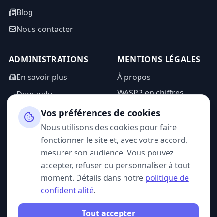
Blog
Nous contacter
ADMINISTRATIONS
MENTIONS LÉGALES
En savoir plus
À propos
WASPP en chiffres
Demande
d'information
Mentions légales
Vos préférences de cookies
Espace admin
Politique de
Nous utilisons des cookies pour faire
confidentialité
fonctionner le site et, avec votre accord,
CGU
mesurer son audience. Vous pouvez
accepter, refuser ou personnaliser à tout
moment. Détails dans notre
politique de
confidentialité
.
SUIVEZ-NOUS
Tout accepter