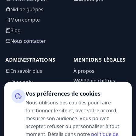
Nid de guêpes
Mon compte
Blog
Nous contacter
ADMINISTRATIONS
MENTIONS LÉGALES
En savoir plus
À propos
WASPP en chiffres
Demande
d'information
Mentions légales
Vos préférences de cookies
Espace admin
Politique de
Nous utilisons des cookies pour faire
confidentialité
fonctionner le site et, avec votre accord,
CGU
mesurer son audience. Vous pouvez
accepter, refuser ou personnaliser à tout
moment. Détails dans notre
politique de