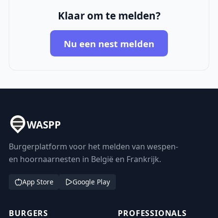
Klaar om te melden?
Nu een nest melden
WASPP
Burgerplatform voor het melden van wespen-
en hoornaarnesten in België en Frankrijk.
App Store
Google Play
BURGERS
PROFESSIONALS