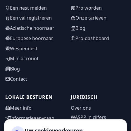
Een nest melden
Pro worden
Een val registreren
Onze tarieven
Aziatische hoornaar
Blog
Europese hoornaar
Pro-dashboard
Wespennest
Mijn account
Blog
Contact
LOKALE BESTUREN
JURIDISCH
Meer info
Over ons
WASPP in cijfers
Informatieaanvraag
Wettelijke vermeldingen
Adminzone
Uw cookievoorkeuren