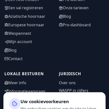
Een val registreren
Onze tarieven
Aziatische hoornaar
Blog
Europese hoornaar
Pro-dashboard
Wespennest
Mijn account
Blog
Contact
LOKALE BESTUREN
JURIDISCH
Meer info
Over ons
WASPP in cijfers
Informatieaanvraag
Wettelijke vermeldingen
Adminzone
Uw cookievoorkeuren
Privacybeleid
We gebruiken cookies om de site te laten