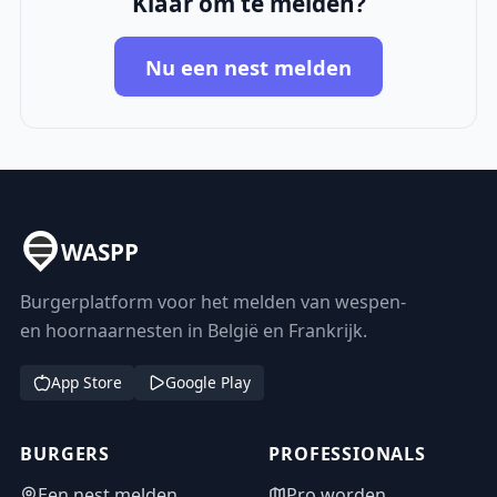
Klaar om te melden?
Nu een nest melden
WASPP
Burgerplatform voor het melden van wespen-
en hoornaarnesten in België en Frankrijk.
App Store
Google Play
BURGERS
PROFESSIONALS
Een nest melden
Pro worden