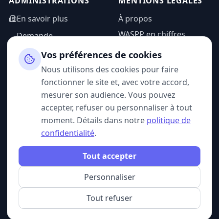
ADMINISTRATIONS
MENTIONS LÉGALES
En savoir plus
À propos
WASPP en chiffres
Demande
d'information
Mentions légales
Vos préférences de cookies
Espace admin
Politique de
Nous utilisons des cookies pour faire
confidentialité
fonctionner le site et, avec votre accord,
CGU
mesurer son audience. Vous pouvez
accepter, refuser ou personnaliser à tout
moment. Détails dans notre
politique de
confidentialité
.
SUIVEZ-NOUS
Tout accepter
Personnaliser
© 2026 WASPP. Tous droits réservés.
Gérer mes cookies
Belgique · France
Tout refuser