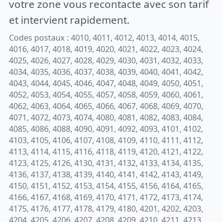
votre zone vous recontacte avec son tarif
et intervient rapidement.
Codes postaux : 4010, 4011, 4012, 4013, 4014, 4015,
4016, 4017, 4018, 4019, 4020, 4021, 4022, 4023, 4024,
4025, 4026, 4027, 4028, 4029, 4030, 4031, 4032, 4033,
4034, 4035, 4036, 4037, 4038, 4039, 4040, 4041, 4042,
4043, 4044, 4045, 4046, 4047, 4048, 4049, 4050, 4051,
4052, 4053, 4054, 4055, 4057, 4058, 4059, 4060, 4061,
4062, 4063, 4064, 4065, 4066, 4067, 4068, 4069, 4070,
4071, 4072, 4073, 4074, 4080, 4081, 4082, 4083, 4084,
4085, 4086, 4088, 4090, 4091, 4092, 4093, 4101, 4102,
4103, 4105, 4106, 4107, 4108, 4109, 4110, 4111, 4112,
4113, 4114, 4115, 4116, 4118, 4119, 4120, 4121, 4122,
4123, 4125, 4126, 4130, 4131, 4132, 4133, 4134, 4135,
4136, 4137, 4138, 4139, 4140, 4141, 4142, 4143, 4149,
4150, 4151, 4152, 4153, 4154, 4155, 4156, 4164, 4165,
4166, 4167, 4168, 4169, 4170, 4171, 4172, 4173, 4174,
4175, 4176, 4177, 4178, 4179, 4180, 4201, 4202, 4203,
4204, 4205, 4206, 4207, 4208, 4209, 4210, 4211, 4213,