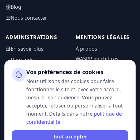
Blog
Nous contacter
ADMINISTRATIONS
MENTIONS LÉGALES
En savoir plus
À propos
WASPP en chiffres
Demande
d'information
Mentions légales
Vos préférences de cookies
Espace admin
Politique de
Nous utilisons des cookies pour faire
confidentialité
fonctionner le site et, avec votre accord,
CGU
mesurer son audience. Vous pouvez
accepter, refuser ou personnaliser à tout
moment. Détails dans notre
politique de
confidentialité
.
SUIVEZ-NOUS
Tout accepter