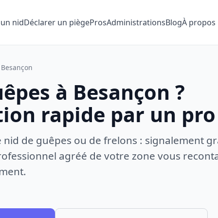
 un nid
Déclarer un piège
Pros
Administrations
Blog
À propos
Besançon
uêpes à Besançon ?
tion rapide par un pro
e nid de guêpes ou de frelons : signalement gr
ofessionnel agréé de votre zone vous recontac
ement.