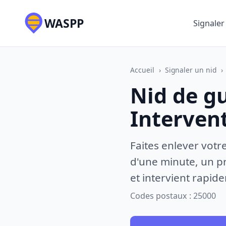
WASPP
Signaler
Accueil
›
Signaler un nid
›
Nid de g
Interven
Faites enlever votr
d'une minute, un pr
et intervient rapid
Codes postaux : 25000