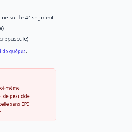
une sur le 4ᵉ segment
e)
 crépuscule)
d de guêpes
.
 soi-même
, de pesticide
celle sans EPI
m