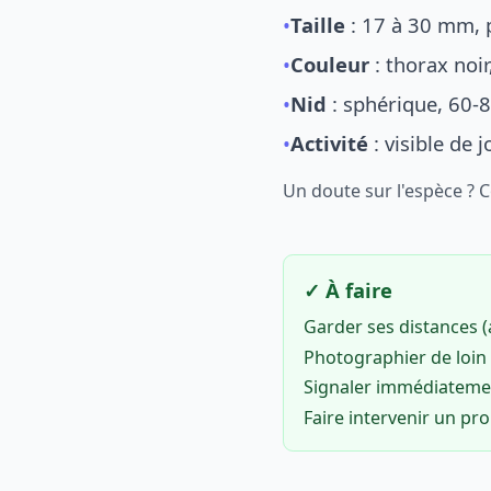
•
Taille
: 17 à 30 mm, p
•
Couleur
: thorax noi
•
Nid
: sphérique, 60-8
•
Activité
: visible de 
Un doute sur l'espèce ? 
✓ À faire
Garder ses distances 
Photographier de loin 
Signaler immédiatem
Faire intervenir un pr