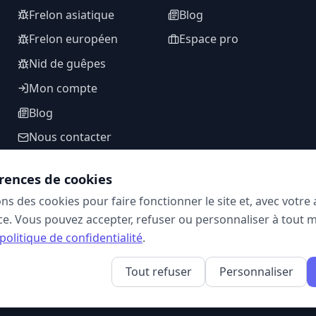
Frelon asiatique
Blog
Frelon européen
Espace pro
Nid de guêpes
Mon compte
Blog
Nous contacter
rences de cookies
ons des cookies pour faire fonctionner le site et, avec votr
SUIVEZ-NOUS
e. Vous pouvez accepter, refuser ou personnaliser à tout 
politique de confidentialité
.
Tout refuser
Personnaliser