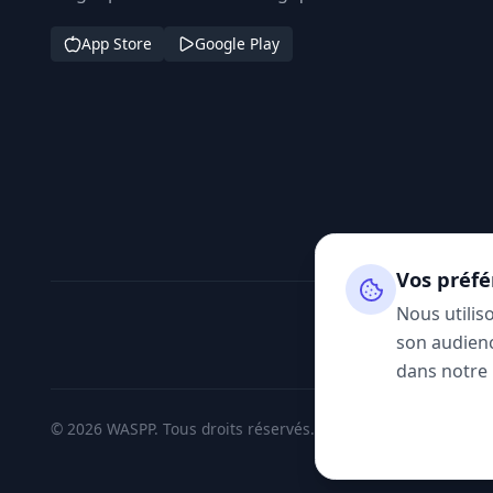
App Store
Google Play
Vos préfé
Nous utilis
son audienc
dans notre
© 2026 WASPP. Tous droits réservés.