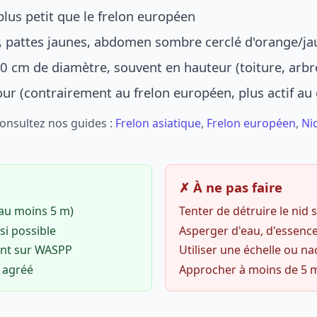
lus petit que le frelon européen
r, pattes jaunes, abdomen sombre cerclé d'orange/ja
0 cm de diamètre, souvent en hauteur (toiture, arbr
jour (contrairement au frelon européen, plus actif au
Consultez nos guides :
Frelon asiatique
,
Frelon européen
,
Ni
✗ À ne pas faire
(au moins 5 m)
Tenter de détruire le nid
si possible
Asperger d'eau, d'essence
ent sur WASPP
Utiliser une échelle ou na
o agréé
Approcher à moins de 5 