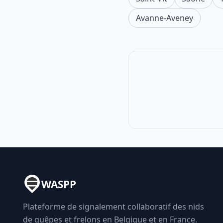
Avanne-Aveney
WASPP
Plateforme de signalement collaboratif des nids
de guêpes et frelons en Belgique et en France.