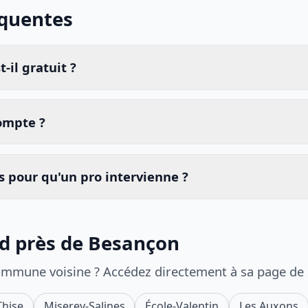
équentes
-il gratuit ?
compte ?
 pour qu'un pro intervienne ?
id près de Besançon
ommune voisine ? Accédez directement à sa page de
Thise
Miserey-Salines
École-Valentin
Les Auxons