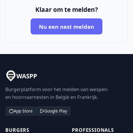
Klaar om te melden?
Nu een nest melden
WASPP
Burgerplatform voor het melden van wespen-
en hoornaarnesten in België en Frankrijk.
App Store
Google Play
BURGERS
PROFESSIONALS