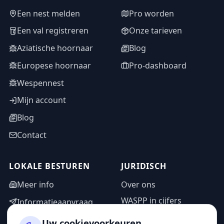
Een nest melden
Pro worden
Een val registreren
Onze tarieven
Aziatische hoornaar
Blog
Europese hoornaar
Pro-dashboard
Wespennest
Mijn account
Blog
Contact
LOKALE BESTUREN
JURIDISCH
Meer info
Over ons
WASPP in cijfers
Informatieaanvraag
Wettelijke vermeldingen
Adminzone
Uw cookievoorkeuren