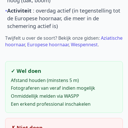
hoog (dak, boom)
•
Activiteit
: overdag actief (in tegenstelling tot
de Europese hoornaar, die meer in de
schemering actief is)
Twijfelt u over de soort? Bekijk onze gidsen:
Aziatische
hoornaar
,
Europese hoornaar
,
Wespennest
.
✓ Wel doen
Afstand houden (minstens 5 m)
Fotograferen van veraf indien mogelijk
Onmiddellijk melden via WASPP
Een erkend professional inschakelen
✗ Niet doen