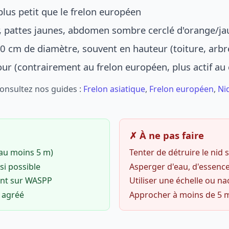
lus petit que le frelon européen
r, pattes jaunes, abdomen sombre cerclé d'orange/ja
0 cm de diamètre, souvent en hauteur (toiture, arbr
jour (contrairement au frelon européen, plus actif au
Consultez nos guides :
Frelon asiatique
,
Frelon européen
,
Ni
✗ À ne pas faire
(au moins 5 m)
Tenter de détruire le nid
si possible
Asperger d'eau, d'essence
ent sur WASPP
Utiliser une échelle ou na
o agréé
Approcher à moins de 5 