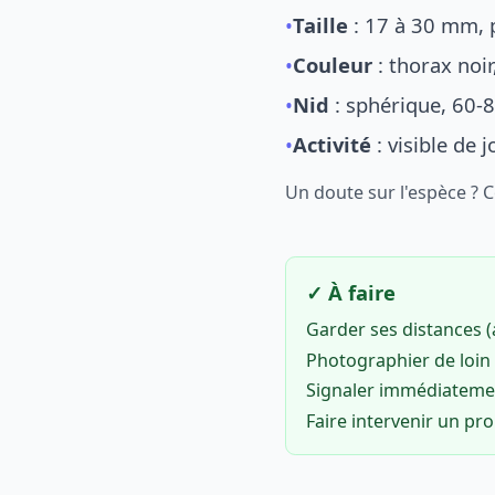
•
Taille
: 17 à 30 mm, p
•
Couleur
: thorax noi
•
Nid
: sphérique, 60-8
•
Activité
: visible de 
Un doute sur l'espèce ? 
✓ À faire
Garder ses distances 
Photographier de loin 
Signaler immédiatem
Faire intervenir un pr