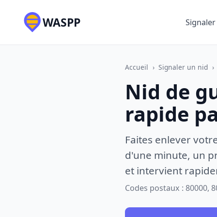
WASPP
Signaler
Accueil
›
Signaler un nid
›
Nid de g
rapide p
Faites enlever votr
d'une minute, un pr
et intervient rapid
Codes postaux : 80000, 8