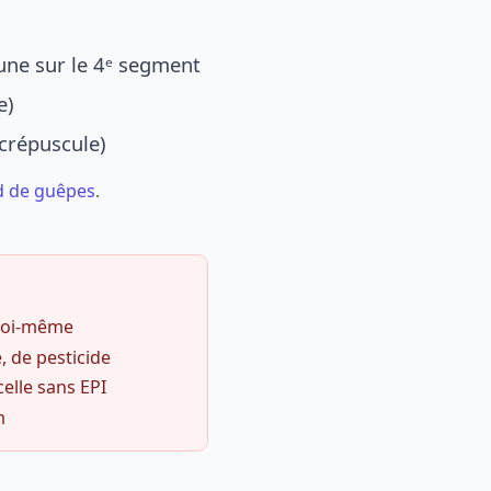
une sur le 4ᵉ segment
e)
 crépuscule)
d de guêpes
.
 soi-même
, de pesticide
celle sans EPI
m