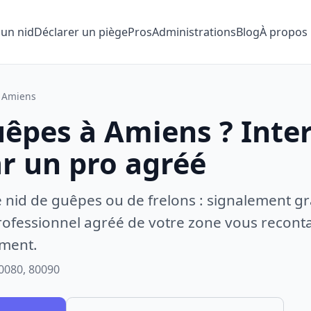
 un nid
Déclarer un piège
Pros
Administrations
Blog
À propos
Amiens
uêpes à Amiens ? Inte
ar un pro agréé
e nid de guêpes ou de frelons : signalement gr
ofessionnel agréé de votre zone vous recontac
ement.
0080, 80090