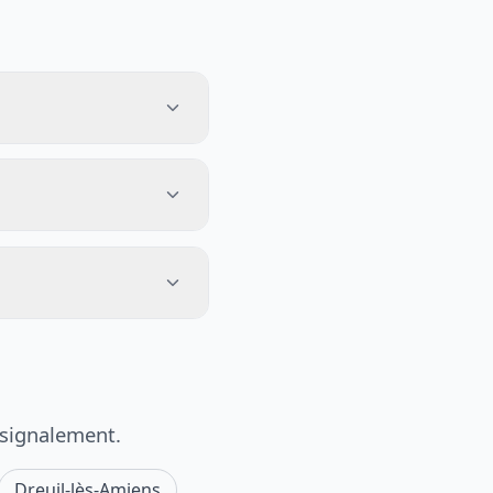
 signalement.
Dreuil-lès-Amiens