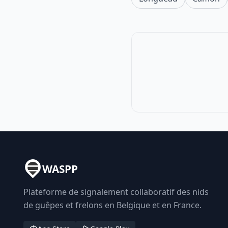
WASPP
Plateforme de signalement collaboratif des nids
de guêpes et frelons en Belgique et en France.