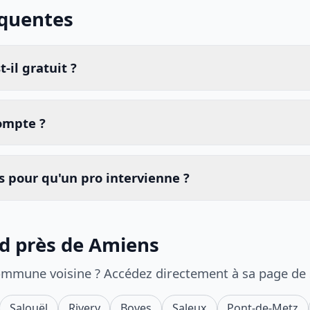
équentes
-il gratuit ?
compte ?
 pour qu'un pro intervienne ?
id près de Amiens
ommune voisine ? Accédez directement à sa page de
Salouël
Rivery
Boves
Saleux
Pont-de-Metz