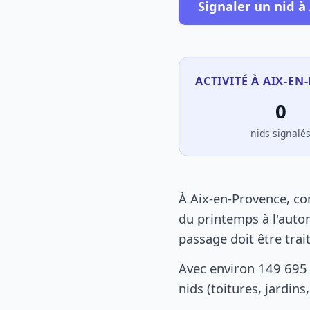
Signaler un nid à
ACTIVITÉ À AIX-EN
0
nids signalé
À Aix-en-Provence, co
du printemps à l'autom
passage doit être tra
Avec environ 149 695
nids (toitures, jardin