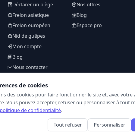
Déclarer un piège
Nos offres
Frelon asiatique
Blog
Frelon européen
Espace pro
Nid de guêpes
Mon compte
Blog
Nous contacter
rences de cookies
ons des cookies pour faire fonctionner le site et, avec votr
SUIVEZ-NOUS
e. Vous pouvez accepter, refuser ou personnaliser à tout 
politique de confidentialité
.
Tout refuser
Personnaliser