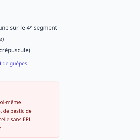
une sur le 4ᵉ segment
e)
 crépuscule)
d de guêpes
.
 soi-même
, de pesticide
celle sans EPI
m