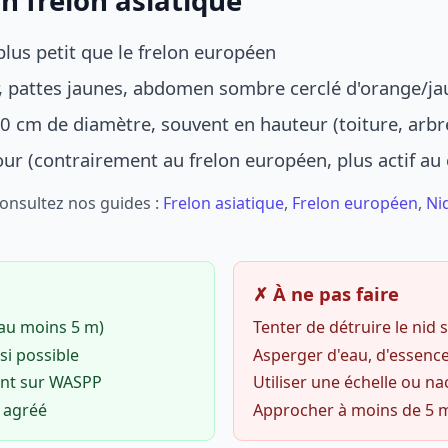
n frelon asiatique
lus petit que le frelon européen
r, pattes jaunes, abdomen sombre cerclé d'orange/ja
0 cm de diamètre, souvent en hauteur (toiture, arbr
jour (contrairement au frelon européen, plus actif au
Consultez nos guides :
Frelon asiatique
,
Frelon européen
,
Ni
✗ À ne pas faire
(au moins 5 m)
Tenter de détruire le nid
si possible
Asperger d'eau, d'essence
ent sur WASPP
Utiliser une échelle ou na
o agréé
Approcher à moins de 5 