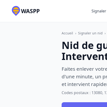
WASPP
Signaler
Accueil
›
Signaler un nid
›
Nid de g
Interven
Faites enlever votr
d'une minute, un pr
et intervient rapid
Codes postaux : 13080, 1