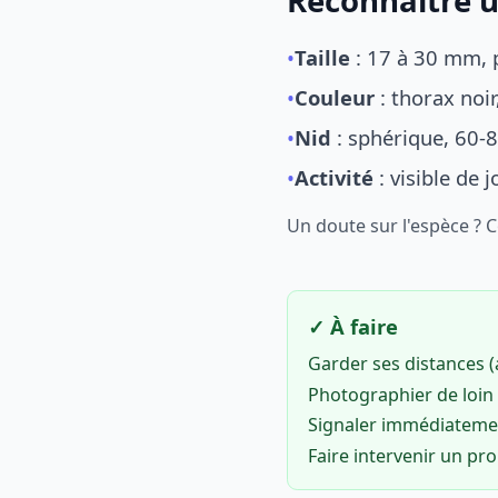
Reconnaître u
•
Taille
: 17 à 30 mm, p
•
Couleur
: thorax noi
•
Nid
: sphérique, 60-8
•
Activité
: visible de 
Un doute sur l'espèce ? 
✓ À faire
Garder ses distances 
Photographier de loin 
Signaler immédiatem
Faire intervenir un pr