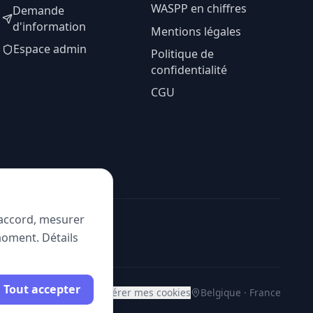
WASPP en chiffres
Demande
d'information
Mentions légales
Espace admin
Politique de
confidentialité
CGU
e accord, mesurer
moment. Détails
Tout accepter
Gérer mes cookies
Belgique · France