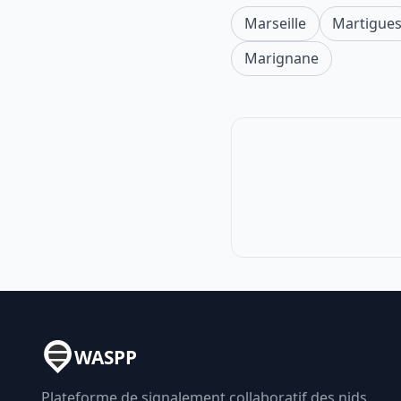
Marseille
Martigue
Marignane
WASPP
Plateforme de signalement collaboratif des nids