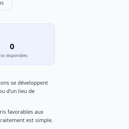
ns
0
ros disponibles
lons se développent
u d'un lieu de
is favorables aux
 traitement est simple.