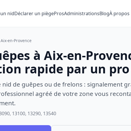
 un nid
Déclarer un piège
Pros
Administrations
Blog
À propos
Aix-en-Provence
uêpes à Aix-en-Proven
tion rapide par un pro
e nid de guêpes ou de frelons : signalement gr
ofessionnel agréé de votre zone vous recontac
ement.
3090, 13100, 13290, 13540