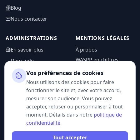
Blog
Nous contacter
ADMINISTRATIONS
MENTIONS LÉGALES
En savoir plus
À propos
WASPP en chiffres
Demande
d'information
Mentions légales
Vos préférences de cookies
Espace admin
Politique de
Nous utilisons des cookies pour faire
confidentialité
fonctionner le site et, avec votre accord,
CGU
mesurer son audience. Vous pouvez
accepter, refuser ou personnaliser à tout
moment. Détails dans notre
politique de
confidentialité
.
SUIVEZ-NOUS
Tout accepter