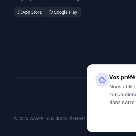
App Store
Google Play
Vos préfé
Nous utilis
son audienc
dans notre
© 2026 WASPP. Tous droits réservés.