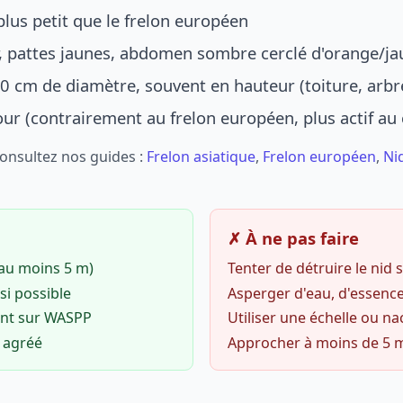
lus petit que le frelon européen
r, pattes jaunes, abdomen sombre cerclé d'orange/ja
0 cm de diamètre, souvent en hauteur (toiture, arbr
jour (contrairement au frelon européen, plus actif au
Consultez nos guides :
Frelon asiatique
,
Frelon européen
,
Ni
✗ À ne pas faire
(au moins 5 m)
Tenter de détruire le nid
si possible
Asperger d'eau, d'essence
ent sur WASPP
Utiliser une échelle ou na
o agréé
Approcher à moins de 5 