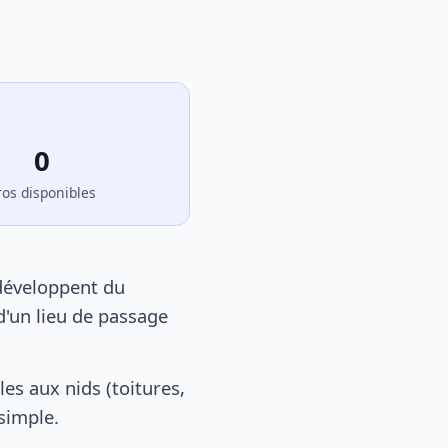
0
ros disponibles
développent du
d'un lieu de passage
s aux nids (toitures,
 simple.