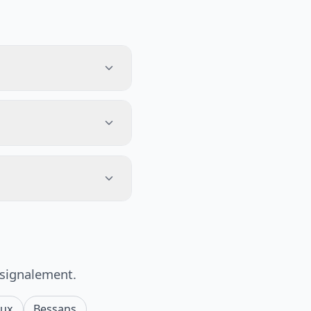
 signalement.
eux
Bessans