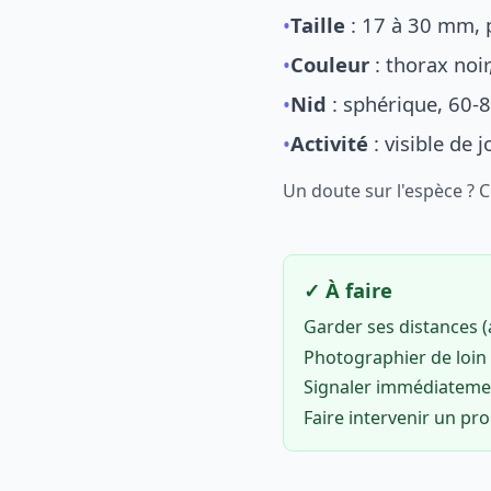
•
Taille
: 17 à 30 mm, p
•
Couleur
: thorax noi
•
Nid
: sphérique, 60-8
•
Activité
: visible de 
Un doute sur l'espèce ? 
✓ À faire
Garder ses distances 
Photographier de loin 
Signaler immédiatem
Faire intervenir un pr