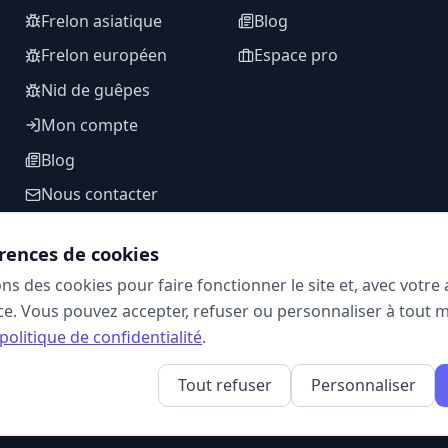
Frelon asiatique
Blog
Frelon européen
Espace pro
Nid de guêpes
Mon compte
Blog
Nous contacter
rences de cookies
ons des cookies pour faire fonctionner le site et, avec votr
SUIVEZ-NOUS
e. Vous pouvez accepter, refuser ou personnaliser à tout 
politique de confidentialité
.
Tout refuser
Personnaliser