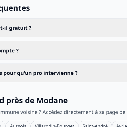
équentes
-il gratuit ?
compte ?
 pour qu'un pro intervienne ?
id près de Modane
ommune voisine ? Accédez directement à sa page de
x
Aussois
Villarodin-Bourget
Saint-André
Avri