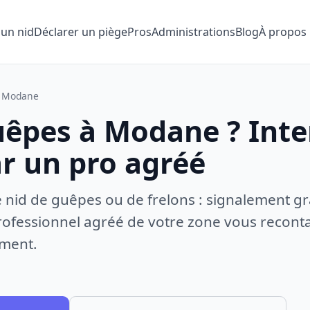
 un nid
Déclarer un piège
Pros
Administrations
Blog
À propos
Modane
uêpes à Modane ? Inte
ar un pro agréé
e nid de guêpes ou de frelons : signalement gr
ofessionnel agréé de votre zone vous recontac
ement.