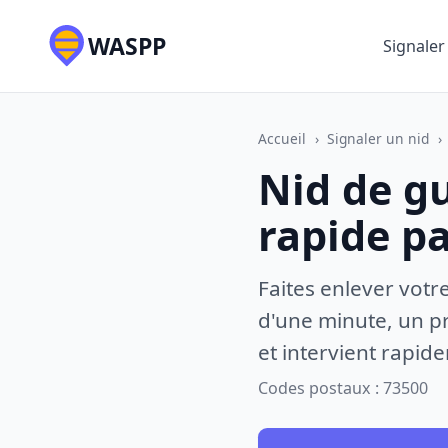
WASPP
Signaler
Accueil
›
Signaler un nid
›
Nid de g
rapide p
Faites enlever votr
d'une minute, un pr
et intervient rapid
Codes postaux : 73500