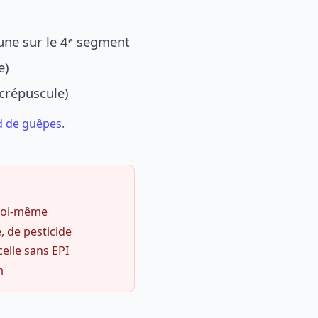
une sur le 4ᵉ segment
e)
 crépuscule)
d de guêpes
.
 soi-même
, de pesticide
celle sans EPI
m